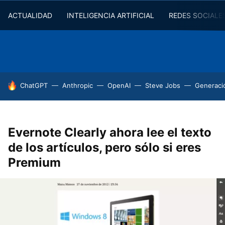
ACTUALIDAD
INTELIGENCIA ARTIFICIAL
REDES SOCIALE
HOY SE HABLA DE
ChatGPT
Anthropic
OpenAI
Steve Jobs
Generaci
Evernote Clearly ahora lee el texto
de los artículos, pero sólo si eres
Premium