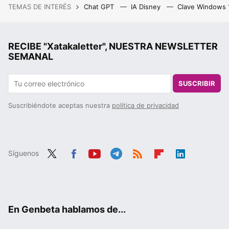
TEMAS DE INTERÉS
Chat GPT
IA Disney
Clave Windows
RECIBE "Xatakaletter", NUESTRA NEWSLETTER
SEMANAL
SUSCRIBIR
Suscribiéndote aceptas nuestra
política de privacidad
Síguenos
Twit
Fac
You
Tele
RSS
Flip
Link
ter
ebo
tub
gra
boa
edIn
ok
e
m
rd
En Genbeta hablamos de...