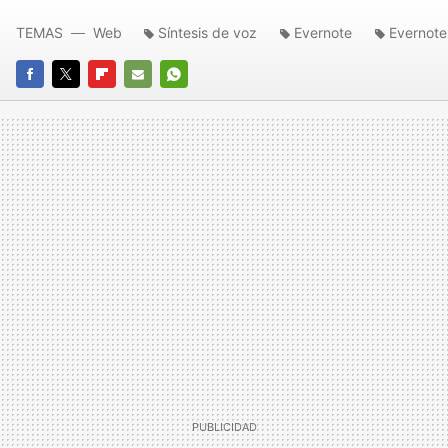
TEMAS
Web
Síntesis de voz
Evernote
Evernote
FACEBOOK
TWITTER
FLIPBOARD
E-
WHATSAPP
MAIL