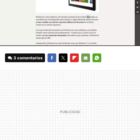
3 comentarios
FACEBOOK
TWITTER
FLIPBOARD
E-
WHATSAPP
MAIL