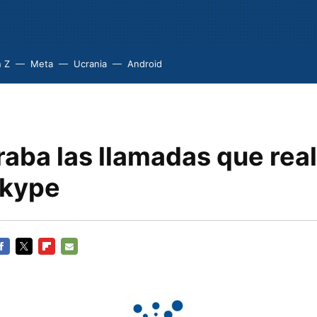
 Z
Meta
Ucrania
Android
aba las llamadas que rea
Skype
ACEBOOK
TWITTER
FLIPBOARD
E-
MAIL