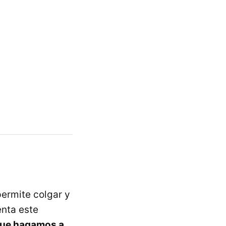
permite colgar y
enta este
que hagamos a