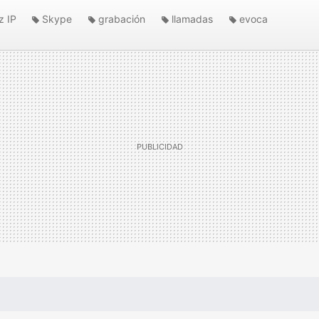
z IP
Skype
grabación
llamadas
evoca