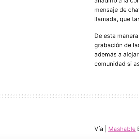
añadirlo a la c
mensaje de chat
llamada, que ta
De esta manera 
grabación de la
además a alojar
comunidad si as
Vía |
Mashable
E