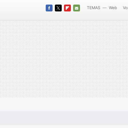
TEMAS
Web
Vo
FACEBOOK
TWITTER
FLIPBOARD
E-
MAIL