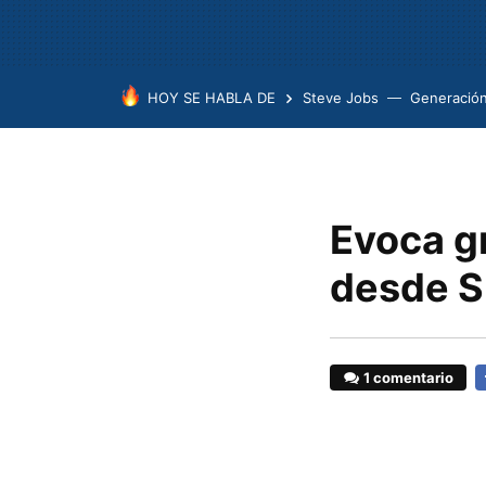
HOY SE HABLA DE
Steve Jobs
Generación
Evoca gr
desde 
1 comentario
F