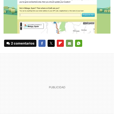
2 comentarios
FACEBOOK
TWITTER
FLIPBOARD
E-
WHATSAPP
MAIL