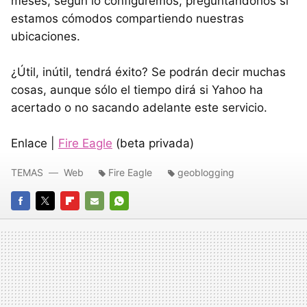
meses, según lo configuremos, preguntándonos si
estamos cómodos compartiendo nuestras
ubicaciones.
¿Útil, inútil, tendrá éxito? Se podrán decir muchas
cosas, aunque sólo el tiempo dirá si Yahoo ha
acertado o no sacando adelante este servicio.
Enlace |
Fire Eagle
(beta privada)
TEMAS
Web
Fire Eagle
geoblogging
FACEBOOK
TWITTER
FLIPBOARD
E-
WHATSAPP
MAIL