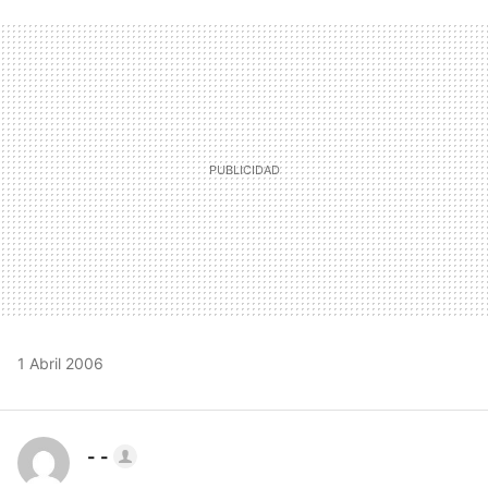
FACEBOOK
TWITTER
FLIPBOARD
E-
WHATSAPP
MAIL
1 Abril 2006
- -