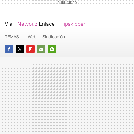
Vía |
Netvouz
Enlace |
Flipskipper
TEMAS
Web
Sindicación
FACEBOOK
TWITTER
FLIPBOARD
E-
WHATSAPP
MAIL