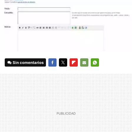
Sin comentarios
FACEBOOK
TWITTER
FLIPBOARD
E-
WHATSAPP
MAIL