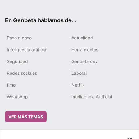
ter
ebo
tub
gra
boa
edIn
ok
e
m
rd
En Genbeta hablamos de...
Paso a paso
Actualidad
Inteligencia artificial
Herramientas
Seguridad
Genbeta dev
Redes sociales
Laboral
timo
Netflix
WhatsApp
Inteligencia Artificial
VER MÁS TEMAS