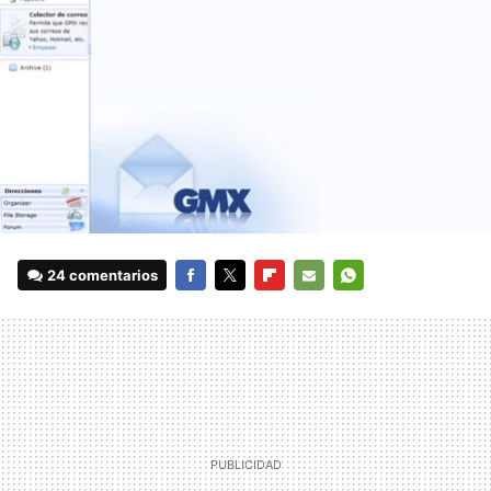
24 comentarios
FACEBOOK
TWITTER
FLIPBOARD
E-
WHATSAPP
MAIL