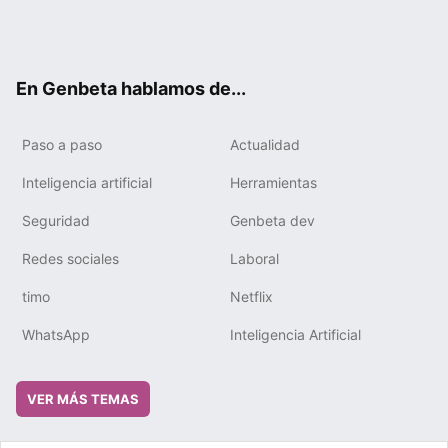
Twit
Fac
You
Tele
RSS
Flip
Link
ter
ebo
tub
gra
boa
edIn
ok
e
m
rd
En Genbeta hablamos de...
Paso a paso
Actualidad
Inteligencia artificial
Herramientas
Seguridad
Genbeta dev
Redes sociales
Laboral
timo
Netflix
WhatsApp
Inteligencia Artificial
VER MÁS TEMAS