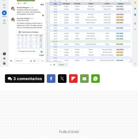
3 comentarios
FACEBOOK
TWITTER
FLIPBOARD
E-
WHATSAPP
MAIL