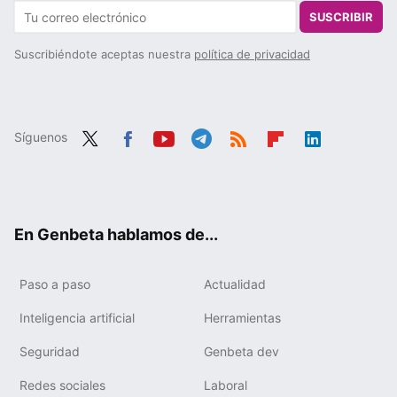
SUSCRIBIR
Suscribiéndote aceptas nuestra
política de privacidad
Síguenos
Twit
Fac
You
Tele
RSS
Flip
Link
ter
ebo
tub
gra
boa
edIn
ok
e
m
rd
En Genbeta hablamos de...
Paso a paso
Actualidad
Inteligencia artificial
Herramientas
Seguridad
Genbeta dev
Redes sociales
Laboral