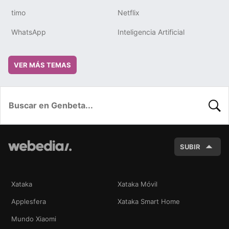
timo
Netflix
WhatsApp
Inteligencia Artificial
VER MÁS TEMAS
BUSC
SUBIR
Xataka
Xataka Móvil
Applesfera
Xataka Smart Home
Mundo Xiaomi