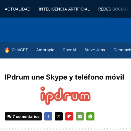
ACTUALIDAD
INTELIGENCIA ARTIFICIAL
REDES SOCIALE
HOY SE HABLA DE
ChatGPT
Anthropic
OpenAI
Steve Jobs
Generaci
IPdrum une Skype y teléfono móvil
7 comentarios
FACEBOOK
TWITTER
FLIPBOARD
E-
WHATSAPP