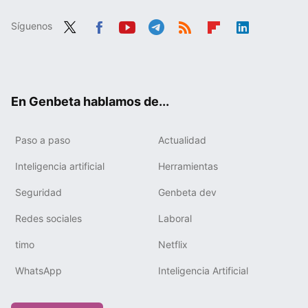
Síguenos
Twit
Fac
You
Tele
RSS
Flip
Link
ter
ebo
tub
gra
boa
edIn
ok
e
m
rd
En Genbeta hablamos de...
Paso a paso
Actualidad
Inteligencia artificial
Herramientas
Seguridad
Genbeta dev
Redes sociales
Laboral
timo
Netflix
WhatsApp
Inteligencia Artificial