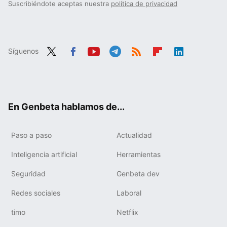
Suscribiéndote aceptas nuestra
política de privacidad
Síguenos
Twit
Fac
You
Tele
RSS
Flip
Link
ter
ebo
tub
gra
boa
edIn
ok
e
m
rd
En Genbeta hablamos de...
Paso a paso
Actualidad
Inteligencia artificial
Herramientas
Seguridad
Genbeta dev
Redes sociales
Laboral
timo
Netflix