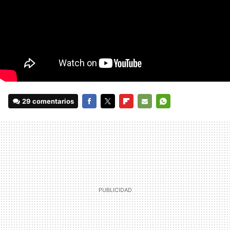
29 comentarios
FACEBOOK
TWITTER
FLIPBOARD
E-
WHATSAPP
MAIL