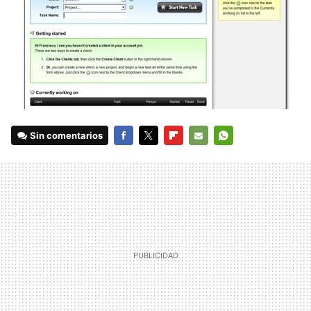
Sin comentarios
FACEBOOK
TWITTER
FLIPBOARD
E-
WHATSAPP
MAIL