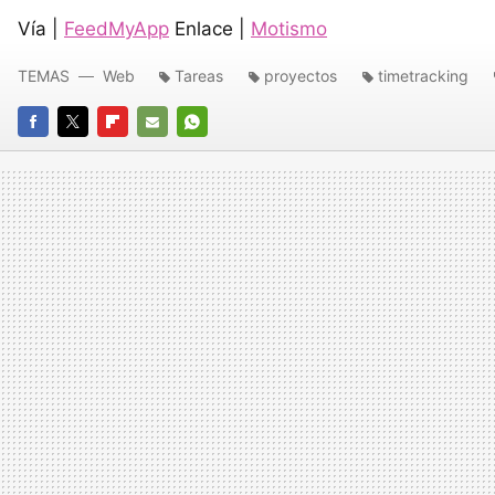
Vía |
FeedMyApp
Enlace |
Motismo
TEMAS
Web
Tareas
proyectos
timetracking
FACEBOOK
TWITTER
FLIPBOARD
E-
WHATSAPP
MAIL