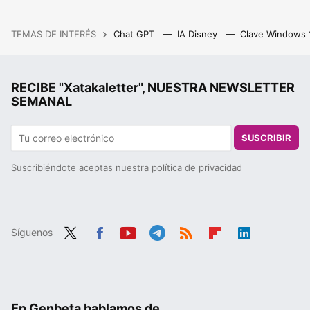
TEMAS DE INTERÉS
Chat GPT
IA Disney
Clave Windows
RECIBE "Xatakaletter", NUESTRA NEWSLETTER
SEMANAL
SUSCRIBIR
Suscribiéndote aceptas nuestra
política de privacidad
Síguenos
Twit
Fac
You
Tele
RSS
Flip
Link
ter
ebo
tub
gra
boa
edIn
ok
e
m
rd
En Genbeta hablamos de...