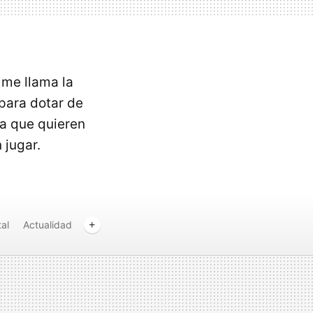
 me llama la
 para dotar de
ra que quieren
 jugar.
al
Actualidad
tácoras