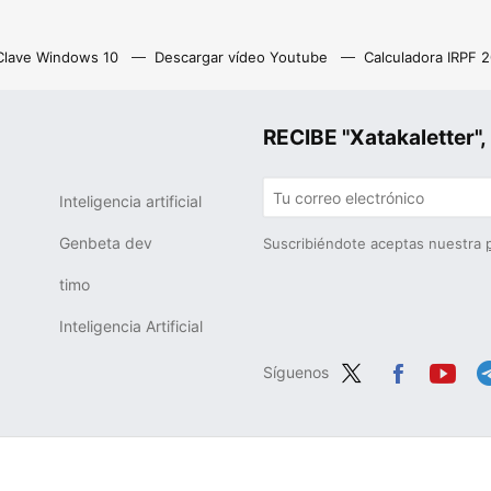
Clave Windows 10
Descargar vídeo Youtube
Calculadora IRPF 
as
Z library
Netflix con anuncios
Eliminar cuenta Instagram
RECIBE "Xatakalette
Inteligencia artificial
Genbeta dev
Suscribiéndote aceptas nuestra
timo
Inteligencia Artificial
Síguenos
Twit
Fac
You
Te
ter
ebo
tub
g
ok
e