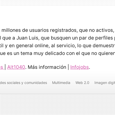
millones de usuarios registrados, que no activos,
l que a Juan Luis, que busquen un par de perfiles
il y en general online, al servicio, lo que demuest
que es un tema muy delicado con el que no quieren
es
|
Alt1040
. Más información |
Infojobs
.
des sociales y comunidades
Multimedia
Web 2.0
Imagen digit
Seguridad
Intercambio de ficheros
Mensajería instantánea
Bi
ce