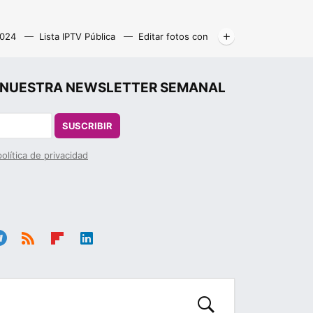
2024
Lista IPTV Pública
Editar fotos con
Libros gratis
Kodi
r", NUESTRA NEWSLETTER SEMANAL
SUSCRIBIR
política de privacidad
le
RSS
Flip
Link
ra
boa
edIn
m
rd