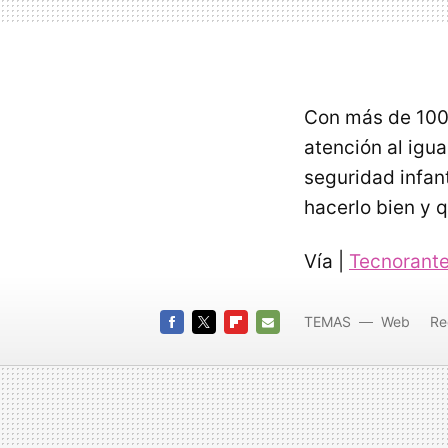
Con más de 100 
atención al igua
seguridad infant
hacerlo bien y 
Vía |
Tecnorant
TEMAS
Web
Re
Correo
FACEBOOK
TWITTER
FLIPBOARD
E-
myspa
MAIL