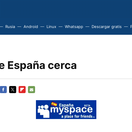
Rusia
Android
Linux
Whatsapp
Descargar gratis
 España cerca
FACEBOOK
TWITTER
FLIPBOARD
E-
MAIL