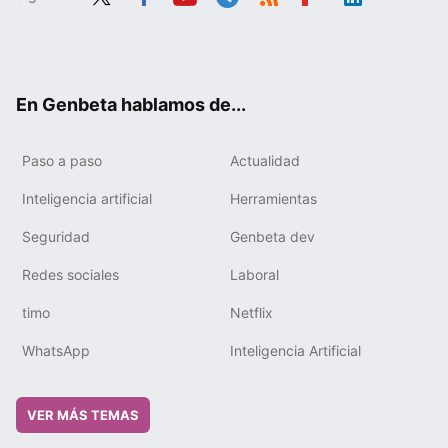
Twit
Fac
You
Tele
RSS
Flip
Link
ter
ebo
tub
gra
boa
edIn
ok
e
m
rd
En Genbeta hablamos de...
Paso a paso
Actualidad
Inteligencia artificial
Herramientas
Seguridad
Genbeta dev
Redes sociales
Laboral
timo
Netflix
WhatsApp
Inteligencia Artificial
VER MÁS TEMAS