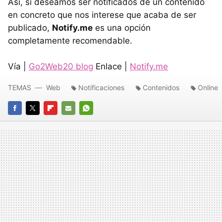
Así, si deseamos ser notificados de un contenido
en concreto que nos interese que acaba de ser
publicado,
Notify.me
es una opción
completamente recomendable.
Vía |
Go2Web20 blog
Enlace |
Notify.me
TEMAS
Web
Notificaciones
Contenidos
Online
FACEBOOK
TWITTER
FLIPBOARD
E-
WHATSAPP
MAIL