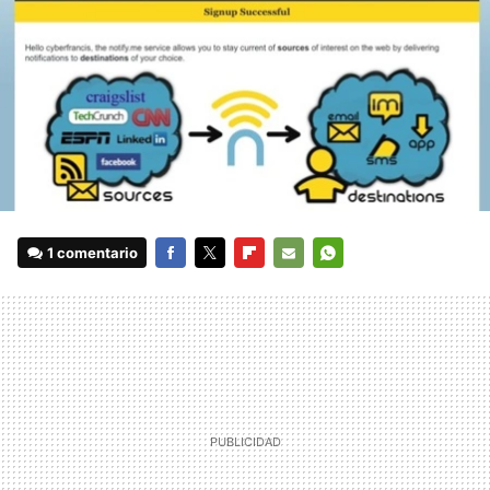
1 comentario
FACEBOOK
TWITTER
FLIPBOARD
E-
WHATSAPP
MAIL