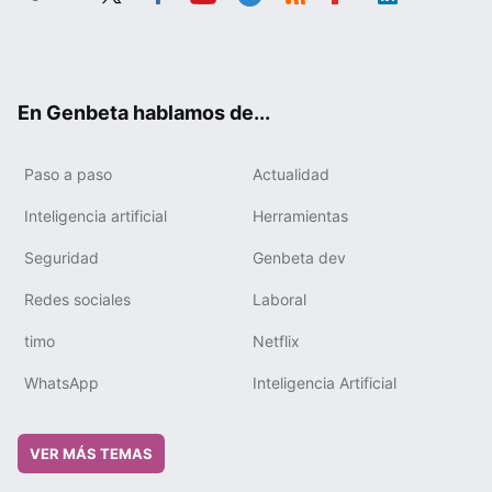
Twit
Fac
You
Tele
RSS
Flip
Link
ter
ebo
tub
gra
boa
edIn
ok
e
m
rd
En Genbeta hablamos de...
Paso a paso
Actualidad
Inteligencia artificial
Herramientas
Seguridad
Genbeta dev
Redes sociales
Laboral
timo
Netflix
WhatsApp
Inteligencia Artificial
VER MÁS TEMAS