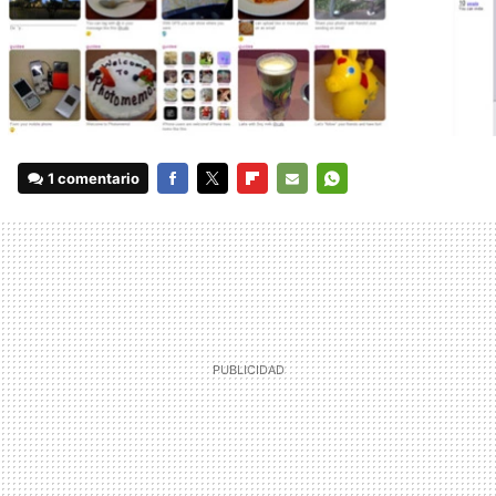
1 comentario
FACEBOOK
TWITTER
FLIPBOARD
E-
WHATSAPP
MAIL