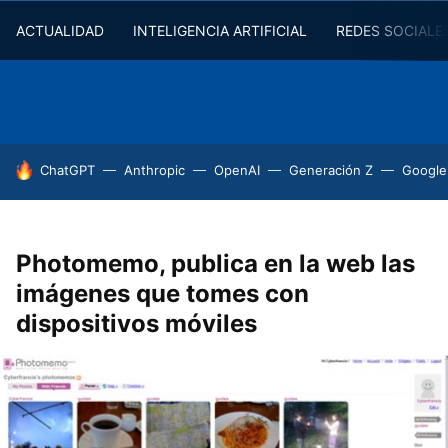
ACTUALIDAD
INTELIGENCIA ARTIFICIAL
REDES SOCIALE
HOY SE HABLA DE
ChatGPT
Anthropic
OpenAI
Generación Z
Google
Photomemo, publica en la web las
imágenes que tomes con
dispositivos móviles