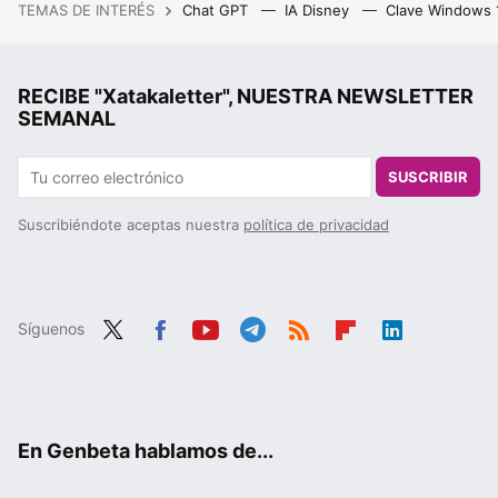
TEMAS DE INTERÉS
Chat GPT
IA Disney
Clave Windows
RECIBE "Xatakaletter", NUESTRA NEWSLETTER
SEMANAL
SUSCRIBIR
Suscribiéndote aceptas nuestra
política de privacidad
Síguenos
Twit
Fac
You
Tele
RSS
Flip
Link
ter
ebo
tub
gra
boa
edIn
ok
e
m
rd
En Genbeta hablamos de...