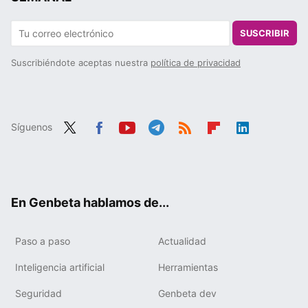
SUSCRIBIR
Suscribiéndote aceptas nuestra
política de privacidad
Síguenos
Twit
Fac
You
Tele
RSS
Flip
Link
ter
ebo
tub
gra
boa
edIn
ok
e
m
rd
En Genbeta hablamos de...
Paso a paso
Actualidad
Inteligencia artificial
Herramientas
Seguridad
Genbeta dev