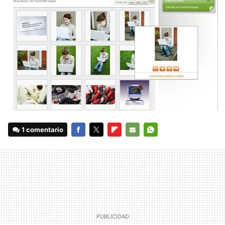
1 comentario
FACEBOOK
TWITTER
FLIPBOARD
E-
WHATSAPP
MAIL