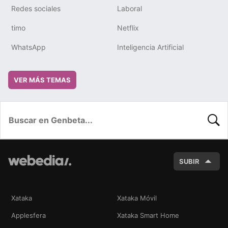
Redes sociales
Laboral
timo
Netflix
WhatsApp
Inteligencia Artificial
VER MÁS TEMAS
BUSC
SUBIR
Xataka
Xataka Móvil
Applesfera
Xataka Smart Home