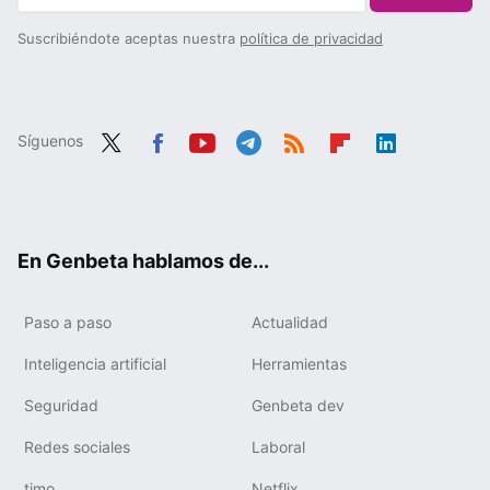
Suscribiéndote aceptas nuestra
política de privacidad
Síguenos
Twit
Fac
You
Tele
RSS
Flip
Link
ter
ebo
tub
gra
boa
edIn
ok
e
m
rd
En Genbeta hablamos de...
Paso a paso
Actualidad
Inteligencia artificial
Herramientas
Seguridad
Genbeta dev
Redes sociales
Laboral
timo
Netflix