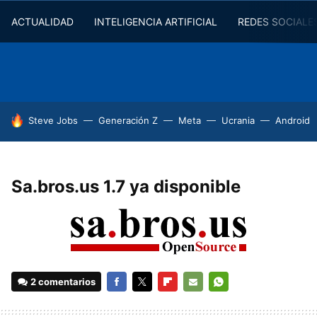
ACTUALIDAD
INTELIGENCIA ARTIFICIAL
REDES SOCIALE
HOY SE HABLA DE
Steve Jobs
Generación Z
Meta
Ucrania
Android
Sa.bros.us 1.7 ya disponible
2 comentarios
FACEBOOK
TWITTER
FLIPBOARD
E-
WHATSAPP