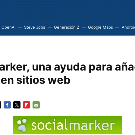
OpenAI
Steve Jobs
Generación Z
Google Maps
Androi
arker, una ayuda para aña
en sitios web
FACEBOOK
TWITTER
FLIPBOARD
E-
MAIL