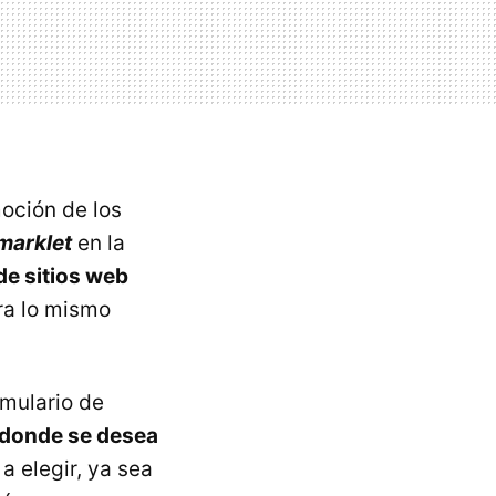
oción de los
marklet
en la
de sitios web
ra lo mismo
rmulario de
b donde se desea
a elegir, ya sea