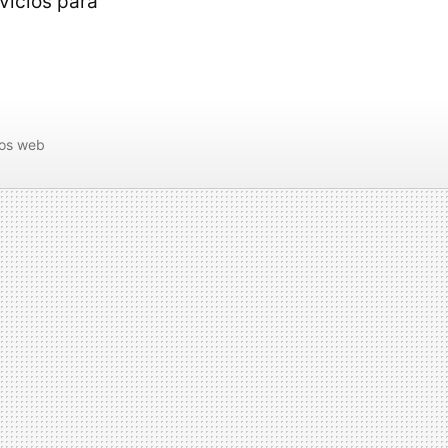
vicios para
ios web