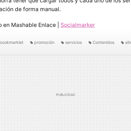
horra tener que cargar todos y cada uno de los ser
mación de forma manual.
o en Mashable Enlace |
Socialmarker
bookmarklet
promoción
servicios
Contenidos
sit