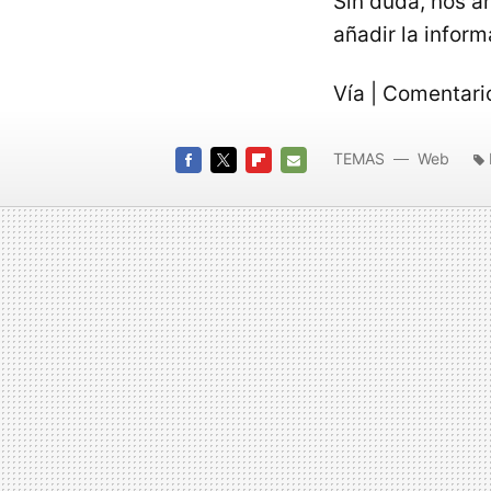
Sin duda, nos a
añadir la infor
Vía | Comentari
TEMAS
Web
FACEBOOK
TWITTER
FLIPBOARD
E-
MAIL