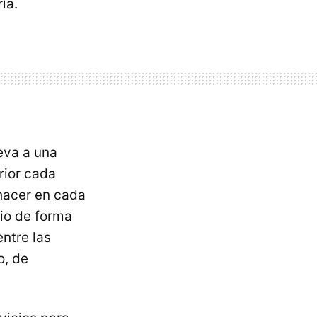
ía.
leva a una
rior cada
 hacer en cada
rio de forma
ntre las
o, de