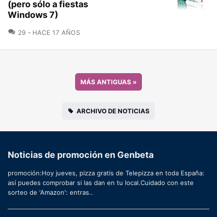
(pero sólo a fiestas
Windows 7)
COMENTARIOS
29
HACE 17 AÑOS
MÁS ANTIGUAS
»
ARCHIVO DE NOTICIAS
Noticias de promoción en Genbeta
promoción:Hoy jueves, pizza gratis de Telepizza en toda España:
así puedes comprobar si las dan en tu local.Cuidado con este
sorteo de 'Amazon': entras..