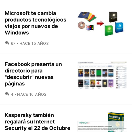
Microsoft te cambia
productos tecnológicos
viejos por nuevos de
Windows
COMENTARIOS
67
HACE 15 AÑOS
Facebook presenta un
directorio para
"descubrir" nuevas
páginas
COMENTARIOS
4
HACE 16 AÑOS
Kaspersky también
regalará su Internet
Security el 22 de Octubre