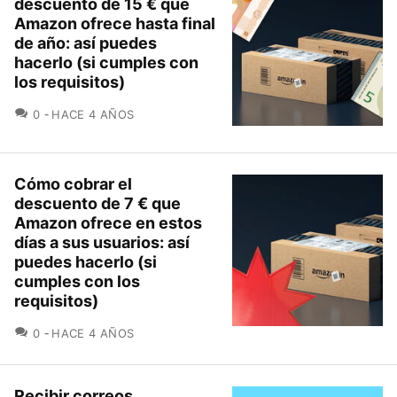
descuento de 15 € que
Amazon ofrece hasta final
de año: así puedes
hacerlo (si cumples con
los requisitos)
COMENTARIOS
0
HACE 4 AÑOS
Cómo cobrar el
descuento de 7 € que
Amazon ofrece en estos
días a sus usuarios: así
puedes hacerlo (si
cumples con los
requisitos)
COMENTARIOS
0
HACE 4 AÑOS
Recibir correos