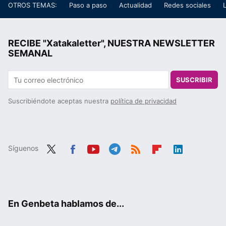
OTROS TEMAS:
Paso a paso
Actualidad
Redes sociales
RECIBE "Xatakaletter", NUESTRA NEWSLETTER
SEMANAL
SUSCRIBIR
Suscribiéndote aceptas nuestra
política de privacidad
Síguenos
Twit
Fac
You
Tele
RSS
Flip
Link
ter
ebo
tub
gra
boa
edIn
ok
e
m
rd
En Genbeta hablamos de...