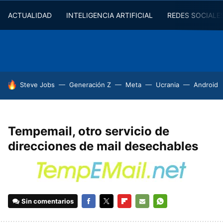
ACTUALIDAD
INTELIGENCIA ARTIFICIAL
REDES SOCIALE
HOY SE HABLA DE
Steve Jobs
Generación Z
Meta
Ucrania
Android
Tempemail, otro servicio de
direcciones de mail desechables
Sin comentarios
FACEBOOK
TWITTER
FLIPBOARD
E-
WHATSAPP