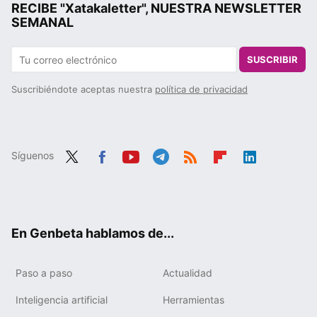
RECIBE "Xatakaletter", NUESTRA NEWSLETTER
SEMANAL
SUSCRIBIR
Suscribiéndote aceptas nuestra
política de privacidad
Síguenos
Twit
Fac
You
Tele
RSS
Flip
Link
ter
ebo
tub
gra
boa
edIn
ok
e
m
rd
En Genbeta hablamos de...
Paso a paso
Actualidad
Inteligencia artificial
Herramientas