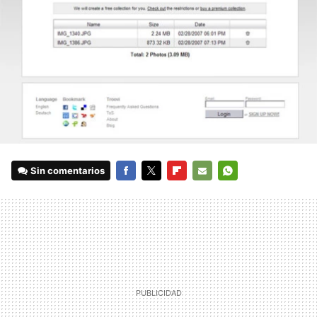
Sin comentarios
FACEBOOK
TWITTER
FLIPBOARD
E-
WHATSAPP
MAIL