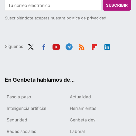
SUSCRIBIR
Suscribiéndote aceptas nuestra
política de privacidad
Síguenos
Twit
Fac
You
Tele
RSS
Flip
Link
ter
ebo
tub
gra
boa
edIn
ok
e
m
rd
En Genbeta hablamos de...
Paso a paso
Actualidad
Inteligencia artificial
Herramientas
Seguridad
Genbeta dev
Redes sociales
Laboral