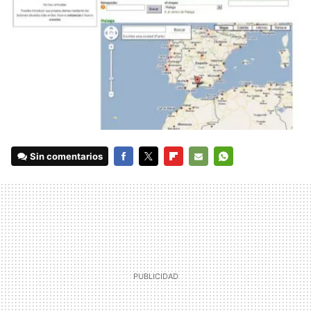
Sin comentarios
FACEBOOK
TWITTER
FLIPBOARD
E-
WHATSAPP
MAIL