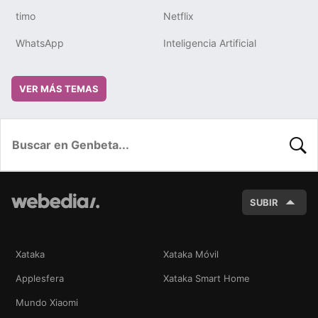
timo
Netflix
WhatsApp
Inteligencia Artificial
VER MÁS TEMAS
BUSC
SUBIR
Xataka
Xataka Móvil
Applesfera
Xataka Smart Home
Mundo Xiaomi