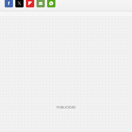
FACEBOOK
TWITTER
FLIPBOARD
E-
WHATSAPP
MAIL