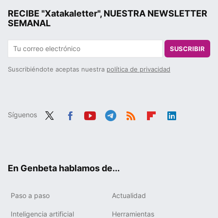
RECIBE "Xatakaletter", NUESTRA NEWSLETTER
SEMANAL
SUSCRIBIR
Suscribiéndote aceptas nuestra
política de privacidad
Síguenos
Twit
Fac
You
Tele
RSS
Flip
Link
ter
ebo
tub
gra
boa
edIn
ok
e
m
rd
En Genbeta hablamos de...
Paso a paso
Actualidad
Inteligencia artificial
Herramientas