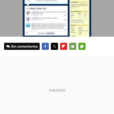
Sin comentarios
FACEBOOK
TWITTER
FLIPBOARD
E-
WHATSAPP
MAIL