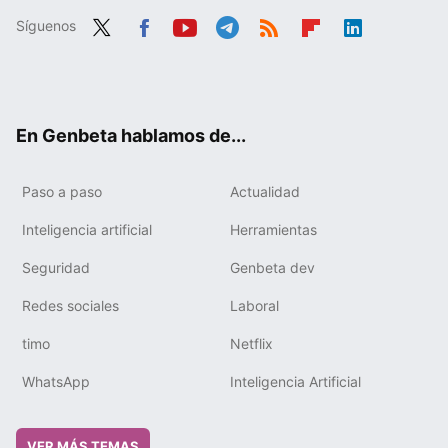
Síguenos
Twit
Fac
You
Tele
RSS
Flip
Link
ter
ebo
tub
gra
boa
edIn
ok
e
m
rd
En Genbeta hablamos de...
Paso a paso
Actualidad
Inteligencia artificial
Herramientas
Seguridad
Genbeta dev
Redes sociales
Laboral
timo
Netflix
WhatsApp
Inteligencia Artificial
VER MÁS TEMAS