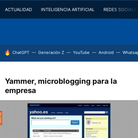
ACTUALIDAD
INTELIGENCIA ARTIFICIAL
REDES SOCIALE
HOY SE HABLA DE
ChatGPT
Generación Z
YouTube
Android
Whatsa
Yammer, microblogging para la
empresa