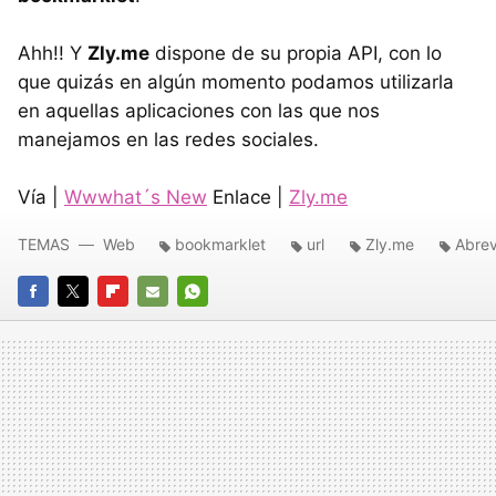
Ahh!! Y
Zly.me
dispone de su propia API, con lo
que quizás en algún momento podamos utilizarla
en aquellas aplicaciones con las que nos
manejamos en las redes sociales.
Vía |
Wwwhat´s New
Enlace |
Zly.me
TEMAS
Web
bookmarklet
url
Zly.me
Abrev
FACEBOOK
TWITTER
FLIPBOARD
E-
WHATSAPP
MAIL