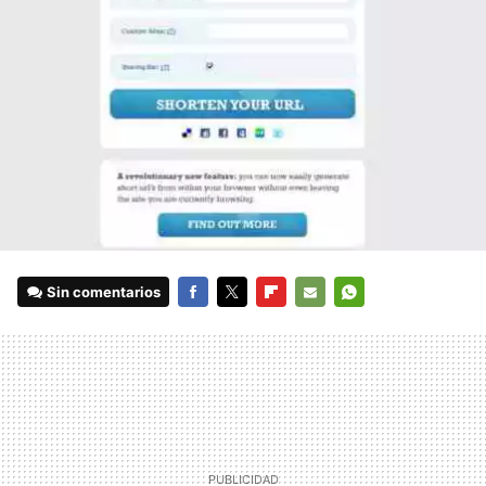
Sin comentarios
FACEBOOK
TWITTER
FLIPBOARD
E-
WHATSAPP
MAIL