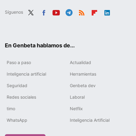
Síguenos
Twit
Fac
You
Tele
RSS
Flip
Link
ter
ebo
tub
gra
boa
edIn
ok
e
m
rd
En Genbeta hablamos de...
Paso a paso
Actualidad
Inteligencia artificial
Herramientas
Seguridad
Genbeta dev
Redes sociales
Laboral
timo
Netflix
WhatsApp
Inteligencia Artificial