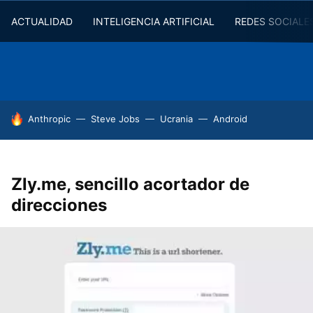
ACTUALIDAD
INTELIGENCIA ARTIFICIAL
REDES SOCIALE
HOY SE HABLA DE
Anthropic
Steve Jobs
Ucrania
Android
Zly.me, sencillo acortador de
direcciones