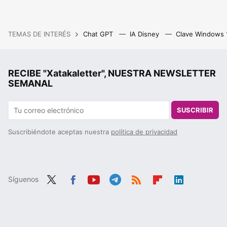
TEMAS DE INTERÉS
Chat GPT
IA Disney
Clave Windows
RECIBE "Xatakaletter", NUESTRA NEWSLETTER
SEMANAL
SUSCRIBIR
Suscribiéndote aceptas nuestra
política de privacidad
Síguenos
Twit
Fac
You
Tele
RSS
Flip
Link
ter
ebo
tub
gra
boa
edIn
ok
e
m
rd