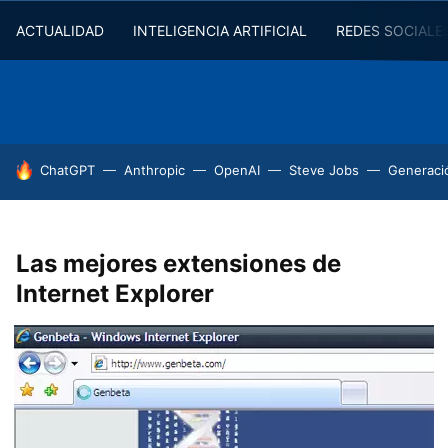
ACTUALIDAD
INTELIGENCIA ARTIFICIAL
REDES SOCIALE
HOY SE HABLA DE
ChatGPT
Anthropic
OpenAI
Steve Jobs
Generaci
Las mejores extensiones de
Internet Explorer