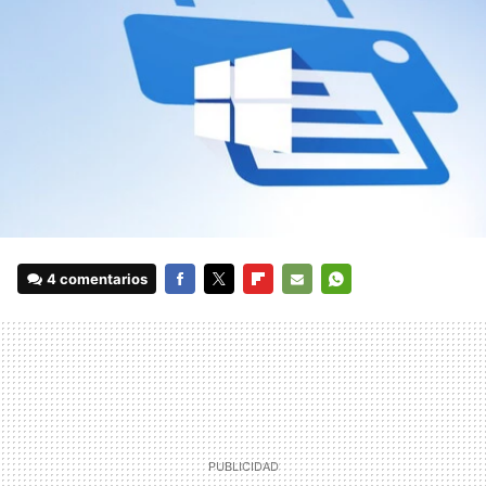
4 comentarios
FACEBOOK
TWITTER
FLIPBOARD
E-
WHATSAPP
MAIL