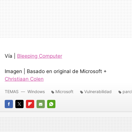
Vía |
Bleeping Computer
Imagen | Basado en original de Microsoft +
Christiaan Colen
TEMAS
Windows
Microsoft
Vulnerabilidad
parc
FACEBOOK
TWITTER
FLIPBOARD
E-
WHATSAPP
MAIL