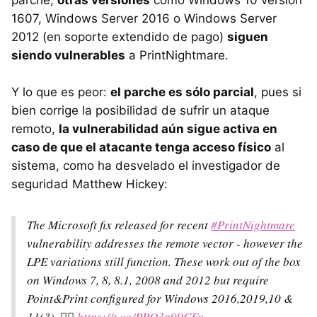
parche,
otras versiones
como Windows 10 versión
1607, Windows Server 2016 o Windows Server
2012 (en soporte extendido de pago)
siguen
siendo vulnerables
a PrintNightmare.
Y lo que es peor:
el parche es sólo parcial
, pues si
bien corrige la posibilidad de sufrir un ataque
remoto,
la vulnerabilidad aún sigue activa en
caso de que el atacante tenga acceso físico
al
sistema, como ha desvelado el investigador de
seguridad Matthew Hickey:
The Microsoft fix released for recent
#PrintNightmare
vulnerability addresses the remote vector - however the
LPE variations still function. These work out of the box
on Windows 7, 8, 8.1, 2008 and 2012 but require
Point&Print configured for Windows 2016,2019,10 &
11(?). 🤦‍♂️
https://t.co/PRO3p99CFo