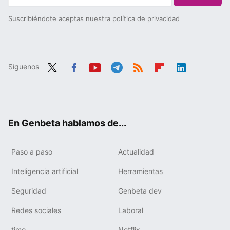
Suscribiéndote aceptas nuestra
política de privacidad
Síguenos
Twit
Fac
You
Tele
RSS
Flip
Link
ter
ebo
tub
gra
boa
edIn
ok
e
m
rd
En Genbeta hablamos de...
Paso a paso
Actualidad
Inteligencia artificial
Herramientas
Seguridad
Genbeta dev
Redes sociales
Laboral
timo
Netflix