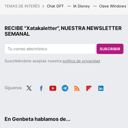
TEMAS DE INTERÉS
Chat GPT
IA Disney
Clave Windows
RECIBE "Xatakaletter", NUESTRA NEWSLETTER
SEMANAL
SUSCRIBIR
Suscribiéndote aceptas nuestra
política de privacidad
Síguenos
Twit
Fac
You
Tele
RSS
Flip
Link
ter
ebo
tub
gra
boa
edIn
ok
e
m
rd
En Genbeta hablamos de...