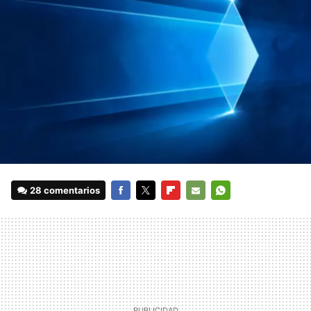
28 comentarios
FACEBOOK
TWITTER
FLIPBOARD
E-
WHATSAPP
MAIL