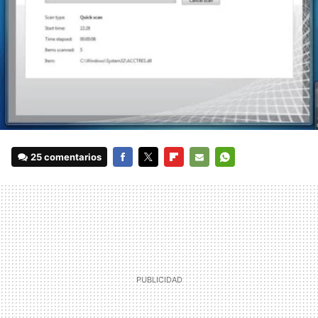
25 comentarios
FACEBOOK
TWITTER
FLIPBOARD
E-
WHATSAPP
MAIL