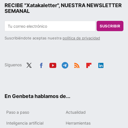
RECIBE "Xatakaletter", NUESTRA NEWSLETTER
SEMANAL
SUSCRIBIR
Suscribiéndote aceptas nuestra
política de privacidad
Síguenos
Twit
Fac
You
Tele
RSS
Flip
Link
ter
ebo
tub
gra
boa
edIn
ok
e
m
rd
En Genbeta hablamos de...
Paso a paso
Actualidad
Inteligencia artificial
Herramientas