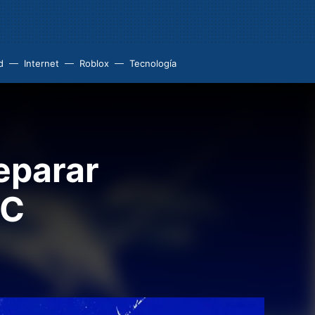
d
Internet
Roblox
Tecnología
eparar
PC