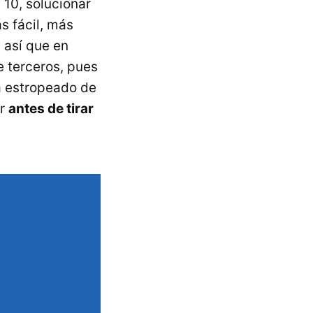
10, solucionar
s fácil, más
 así que en
e terceros, pues
a estropeado de
ar
antes de tirar