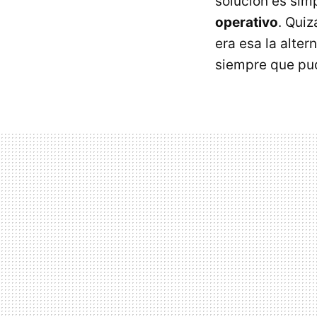
solución es si
operativo
. Quiz
era esa la alte
siempre que pud