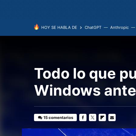
HOY SE HABLA DE
ChatGPT
Anthropic
Todo lo que p
Windows antes
15 comentarios
FACEBOOK
TWITTER
FLIPBOARD
E-
MAIL