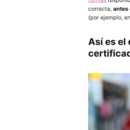
formas
disponib
correcta,
antes 
(por ejemplo, e
Así es e
certifica