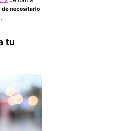
ona
de forma
 de necesitarlo
.
a tu