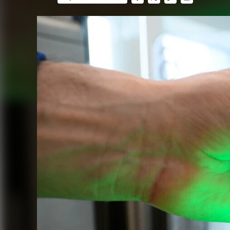
FACEBOOK
TWITTER
FLIPBOARD
E-
MAIL