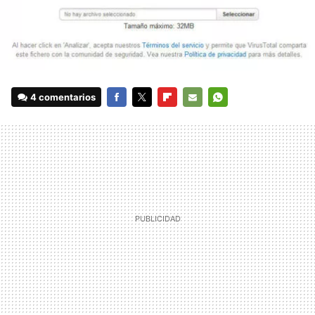
4 comentarios
FACEBOOK
TWITTER
FLIPBOARD
E-
WHATSAPP
MAIL