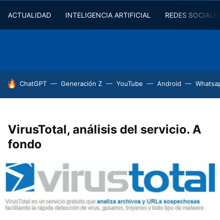
ACTUALIDAD
INTELIGENCIA ARTIFICIAL
REDES SOCIALE
HOY SE HABLA DE
ChatGPT
Generación Z
YouTube
Android
Whatsa
VirusTotal, análisis del servicio. A
fondo