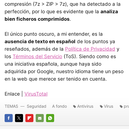
compresión (7z >
ZIP
> 7z), que ha detectado a la
perfección, por lo que es evidente que la
analiza
bien ficheros comprimidos
.
El único punto oscuro, a mi entender, es la
ausencia de texto en español
de los puntos ya
reseñados, además de la
Política de Privacidad
y
los
Términos del Servicio
(ToS). Siendo como es
una iniciativa española, aunque haya sido
adquirida por Google, nuestro idioma tiene un peso
en la web que merece ser tenido en cuenta.
Enlace |
VirusTotal
TEMAS
Seguridad
A fondo
Antivirus
Virus
pr
FACEBOOK
TWITTER
FLIPBOARD
E-
WHATSAPP