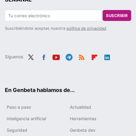
SUSCRIBIR
Suscribiéndote aceptas nuestra
política de privacidad
Síguenos
Twit
Fac
You
Tele
RSS
Flip
Link
ter
ebo
tub
gra
boa
edIn
ok
e
m
rd
En Genbeta hablamos de...
Paso a paso
Actualidad
Inteligencia artificial
Herramientas
Seguridad
Genbeta dev