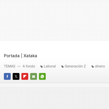
Portada | Xataka
TEMAS
A fondo
Laboral
Generación Z
dinero
FACEBOOK
TWITTER
FLIPBOARD
E-
WHATSAPP
MAIL