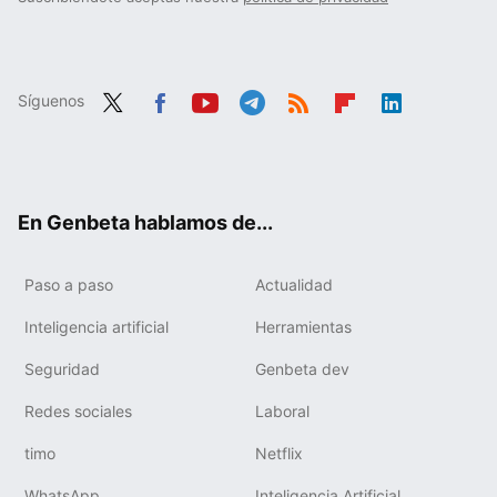
Síguenos
Twit
Fac
You
Tele
RSS
Flip
Link
ter
ebo
tub
gra
boa
edIn
ok
e
m
rd
En Genbeta hablamos de...
Paso a paso
Actualidad
Inteligencia artificial
Herramientas
Seguridad
Genbeta dev
Redes sociales
Laboral
timo
Netflix
WhatsApp
Inteligencia Artificial