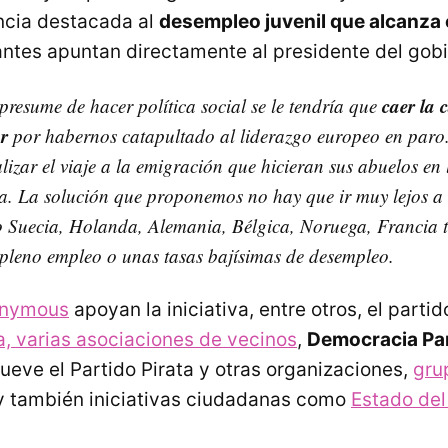
ncia destacada al
desempleo juvenil que alcanza
ntes apuntan directamente al presidente del gobi
caer la 
presume de hacer política social se le tendría que
r
por habernos catapultado al liderazgo europeo en paro
izar el viaje a la emigración que hicieran sus abuelos en l
a. La solución que proponemos no hay que ir muy lejos a 
 Suecia, Holanda, Alemania, Bélgica, Noruega, Francia t
pleno empleo o unas tasas bajísimas de desempleo.
nymous
apoyan la iniciativa, entre otros, el parti
a, varias
asociaciones de vecinos
,
Democracia Par
eve el Partido Pirata y otras organizaciones,
gru
 también iniciativas ciudadanas como
Estado del