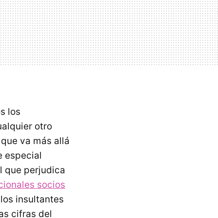
s los
alquier otro
 que va más allá
e especial
al que perjudica
cionales socios
, los insultantes
s cifras del