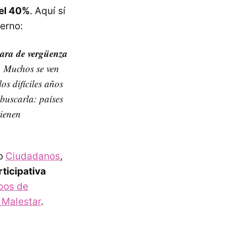
 el 40%
. Aquí sí
erno:
cara de vergüenza
. Muchos se ven
os difíciles años
buscarla: países
ienen
do
Ciudadanos
,
ticipativa
pos de
 Malestar
.