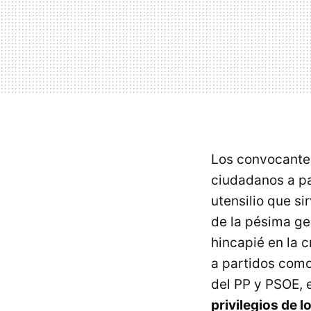
Los convocante
ciudadanos a par
utensilio que s
de la pésima ge
hincapié en la c
a partidos como
del PP y PSOE, e
privilegios de l