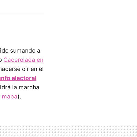
 ido sumando a
po
Cacerolada en
acerse oir en el
unfo electoral
ldrá la marcha
r
mapa
).