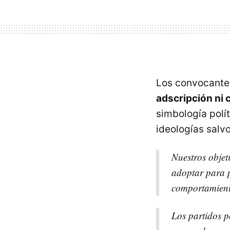
Los convocantes
adscripción ni c
simbología polí
ideologías salv
Nuestros objet
adoptar para p
comportamiento
Los partidos p