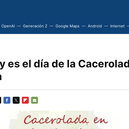
OpenAI
Generación Z
Google Maps
Android
Internet
 es el día de la Cacerola
a
FACEBOOK
TWITTER
FLIPBOARD
E-
MAIL