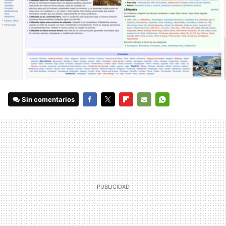
Sin comentarios
FACEBOOK
TWITTER
FLIPBOARD
E-
WHATSAPP
MAIL