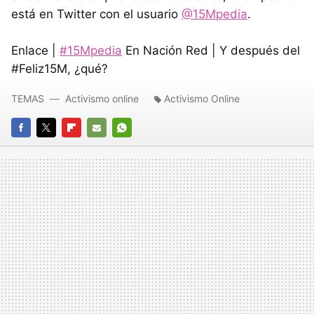
está en Twitter con el usuario
@15Mpedia
.
Enlace |
#15Mpedia
En Nación Red | Y después del
#Feliz15M, ¿qué?
TEMAS
Activismo online
Activismo Online
FACEBOOK
TWITTER
FLIPBOARD
E-
WHATSAPP
MAIL