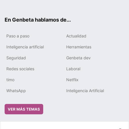
ter
ebo
tub
gra
boa
edIn
ok
e
m
rd
En Genbeta hablamos de...
Paso a paso
Actualidad
Inteligencia artificial
Herramientas
Seguridad
Genbeta dev
Redes sociales
Laboral
timo
Netflix
WhatsApp
Inteligencia Artificial
VER MÁS TEMAS