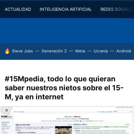
ACTUALIDAD
INTELIGENCIA ARTIFICIAL
REDES SOCIALE
HOY SE HABLA DE
Steve Jobs
Generación Z
Meta
Ucrania
Android
#15Mpedia, todo lo que quieran
saber nuestros nietos sobre el 15-
M, ya en internet