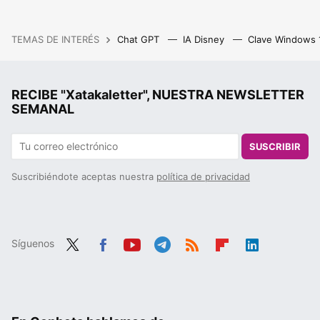
TEMAS DE INTERÉS
Chat GPT
IA Disney
Clave Windows
RECIBE "Xatakaletter", NUESTRA NEWSLETTER
SEMANAL
SUSCRIBIR
Suscribiéndote aceptas nuestra
política de privacidad
Síguenos
Twit
Fac
You
Tele
RSS
Flip
Link
ter
ebo
tub
gra
boa
edIn
ok
e
m
rd