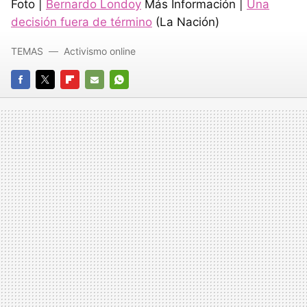
Foto |
Bernardo Londoy
Más Información |
Una
decisión fuera de término
(La Nación)
TEMAS
Activismo online
FACEBOOK
TWITTER
FLIPBOARD
E-
WHATSAPP
MAIL