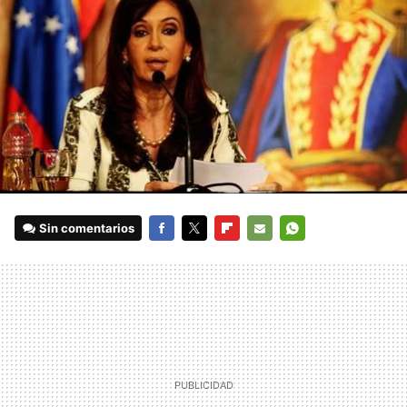
Sin comentarios
FACEBOOK
TWITTER
FLIPBOARD
E-
WHATSAPP
MAIL