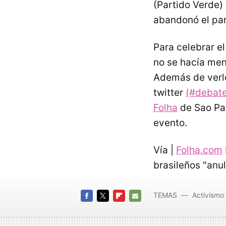
(Partido Verde)
abandonó el par
Para celebrar e
no se hacía menc
Además de verlo
twitter
(#debate
Folha
de Sao Pau
evento.
Vía |
Folha.com
brasileños "anu
TEMAS
Activismo 
FACEBOOK
TWITTER
FLIPBOARD
E-
MAIL