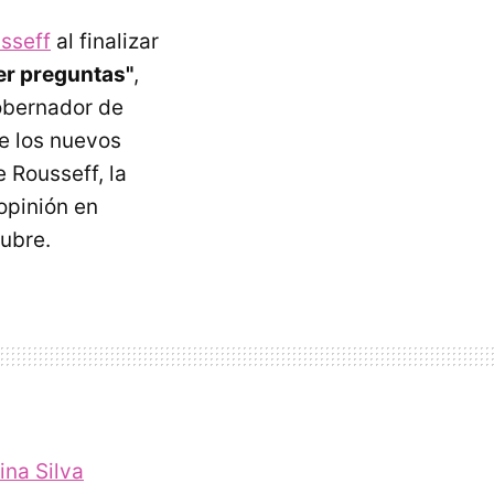
sseff
al finalizar
er preguntas"
,
gobernador de
e los nuevos
e Rousseff, la
opinión en
tubre.
ina Silva