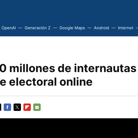
OpenAI
Generación Z
Google Maps
Android
Internet
50 millones de internauta
e electoral online
FACEBOOK
TWITTER
FLIPBOARD
E-
MAIL