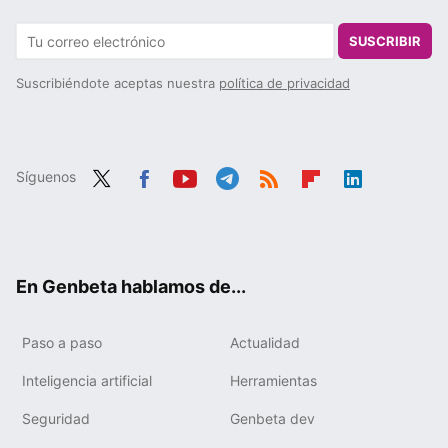
SUSCRIBIR
Suscribiéndote aceptas nuestra
política de privacidad
Síguenos
Twit
Fac
You
Tele
RSS
Flip
Link
ter
ebo
tub
gra
boa
edIn
ok
e
m
rd
En Genbeta hablamos de...
Paso a paso
Actualidad
Inteligencia artificial
Herramientas
Seguridad
Genbeta dev