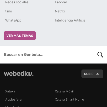
Redes sociales
Laboral
timo
Netflix
WhatsApp
Inteligencia Artificial
VER MÁS TEMAS
BUSC
SUBIR
Xataka
Xataka Móvil
Applesfera
Xataka Smart Home