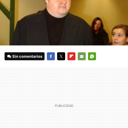
Sin comentarios
FACEBOOK
TWITTER
FLIPBOARD
E-
WHATSAPP
MAIL