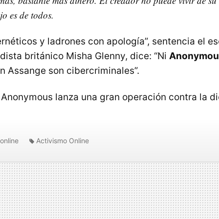
más, bastante más dinero. El creador no puede vivir de su
jo es de todos.
ernéticos y ladrones con apología”, sentencia el esc
iodista británico Misha Glenny, dice: “Ni
Anonymou
an Assange son cibercriminales”.
 Anonymous lanza una gran operación contra la d
online
Activismo Online