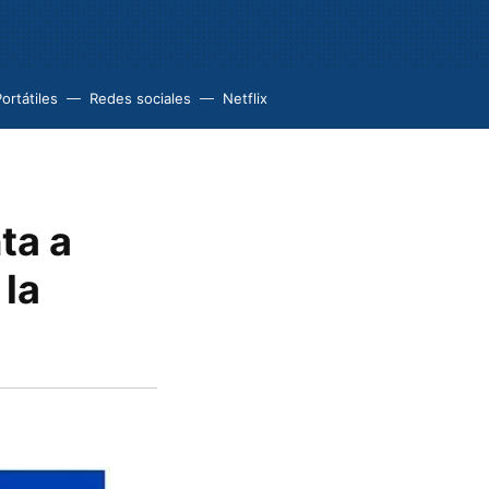
ortátiles
Redes sociales
Netflix
ta a
 la