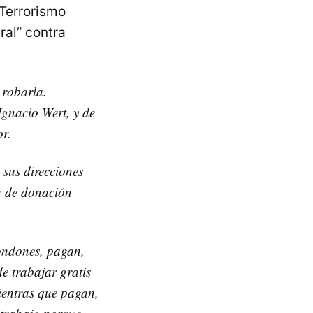
“Terrorismo
ral” contra
 robarla.
Ignacio Wert, y de
or.
 sus direcciones
ma de donación
condones, pagan,
e trabajar gratis
ientras que pagan,