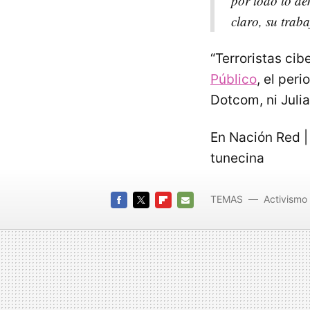
por todo lo de
claro, su traba
“Terroristas cib
Público
, el per
Dotcom, ni Juli
En Nación Red |
tunecina
TEMAS
Activismo 
FACEBOOK
TWITTER
FLIPBOARD
E-
MAIL