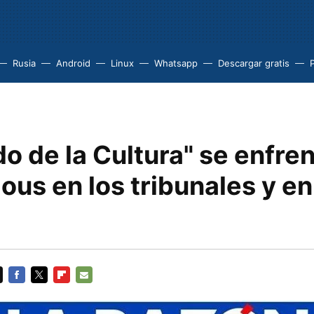
Rusia
Android
Linux
Whatsapp
Descargar gratis
P
o de la Cultura" se enfren
s en los tribunales y en
FACEBOOK
TWITTER
FLIPBOARD
E-
MAIL