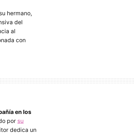
 su hermano,
nsiva del
ncia al
ionada con
pañía en los
ado por
su
itor dedica un