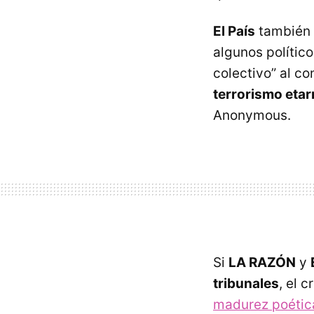
El País
también i
algunos polític
colectivo” al c
terrorismo etar
Anonymous.
Si
LA RAZÓN
y
tribunales
, el 
madurez poétic