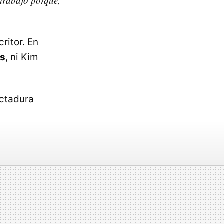
 trabajo porque,
ritor. En
s
, ni Kim
ictadura