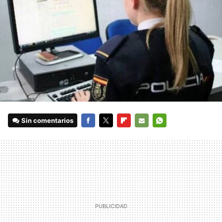
Sin comentarios
FACEBOOK
TWITTER
FLIPBOARD
E-
WHATSAPP
MAIL