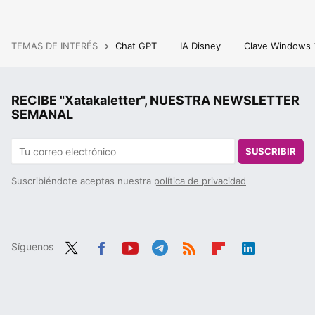
TEMAS DE INTERÉS
Chat GPT
IA Disney
Clave Windows
RECIBE "Xatakaletter", NUESTRA NEWSLETTER
SEMANAL
SUSCRIBIR
Suscribiéndote aceptas nuestra
política de privacidad
Síguenos
Twit
Fac
You
Tele
RSS
Flip
Link
ter
ebo
tub
gra
boa
edIn
ok
e
m
rd