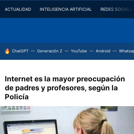
ACTUALIDAD
INTELIGENCIA ARTIFICIAL
REDES SOCIALE
HOY SE HABLA DE
ChatGPT
Generación Z
YouTube
Android
Whatsa
Internet es la mayor preocupación
de padres y profesores, según la
Policía