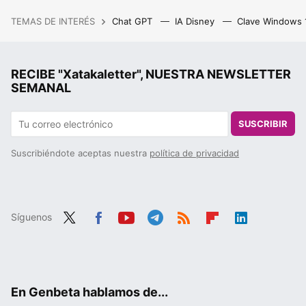
TEMAS DE INTERÉS
Chat GPT
IA Disney
Clave Windows
RECIBE "Xatakaletter", NUESTRA NEWSLETTER
SEMANAL
SUSCRIBIR
Suscribiéndote aceptas nuestra
política de privacidad
Síguenos
Twit
Fac
You
Tele
RSS
Flip
Link
ter
ebo
tub
gra
boa
edIn
ok
e
m
rd
En Genbeta hablamos de...