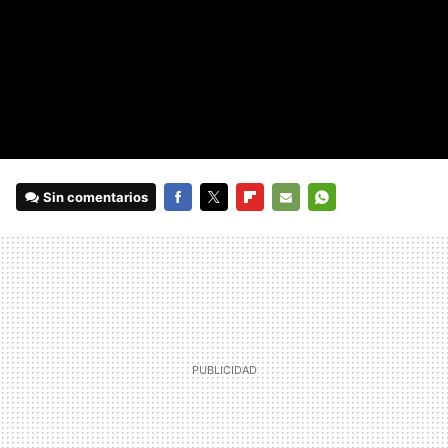
Sin comentarios
FACEBOOK
TWITTER
FLIPBOARD
E-
WHATSAPP
MAIL