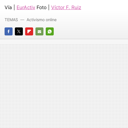
Vía |
EurActiv
Foto |
Víctor F. Ruiz
TEMAS
Activismo online
FACEBOOK
TWITTER
FLIPBOARD
E-
WHATSAPP
MAIL