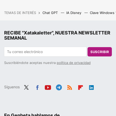
TEMAS DE INTERÉS
Chat GPT
IA Disney
Clave Windows
RECIBE "Xatakaletter", NUESTRA NEWSLETTER
SEMANAL
SUSCRIBIR
Suscribiéndote aceptas nuestra
política de privacidad
Síguenos
Twit
Fac
You
Tele
RSS
Flip
Link
ter
ebo
tub
gra
boa
edIn
ok
e
m
rd
En Genbeta hablamos de...