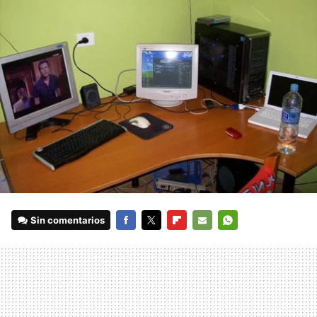
Sin comentarios
FACEBOOK
TWITTER
FLIPBOARD
E-
WHATSAPP
MAIL