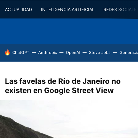
ACTUALIDAD
INTELIGENCIA ARTIFICIAL
REDES SOCIALE
HOY SE HABLA DE
ChatGPT
Anthropic
OpenAI
Steve Jobs
Generaci
Las favelas de Río de Janeiro no
existen en Google Street View