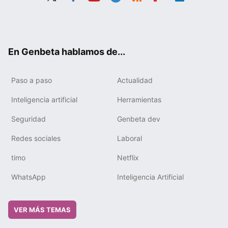
Twit
Fac
You
Tele
RSS
Flip
Link
ter
ebo
tub
gra
boa
edIn
ok
e
m
rd
En Genbeta hablamos de...
Paso a paso
Actualidad
Inteligencia artificial
Herramientas
Seguridad
Genbeta dev
Redes sociales
Laboral
timo
Netflix
WhatsApp
Inteligencia Artificial
VER MÁS TEMAS