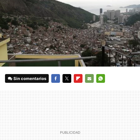
Sin comentarios
FACEBOOK
TWITTER
FLIPBOARD
E-
WHATSAPP
MAIL