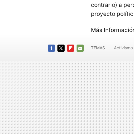
contrario) a per
proyecto políti
Más Informació
TEMAS
Activismo 
FACEBOOK
TWITTER
FLIPBOARD
E-
MAIL