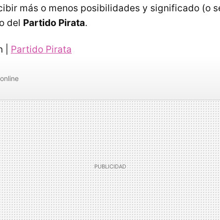
cibir más o menos posibilidades y significado (o s
co del
Partido Pirata
.
n |
Partido Pirata
online