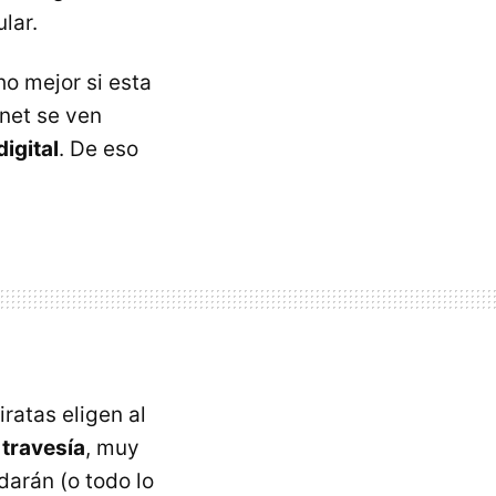
lar.
ho mejor si esta
rnet se ven
digital
. De eso
iratas eligen al
l travesía
, muy
darán (o todo lo