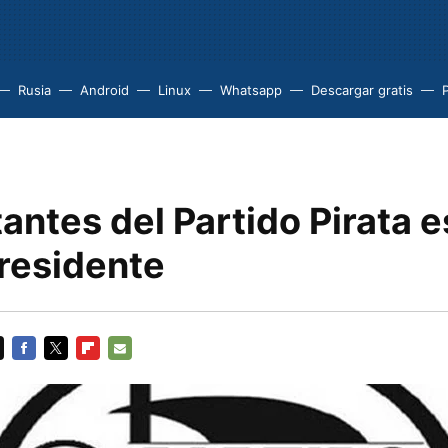
Rusia
Android
Linux
Whatsapp
Descargar gratis
tantes del Partido Pirata 
Presidente
FACEBOOK
TWITTER
FLIPBOARD
E-
MAIL