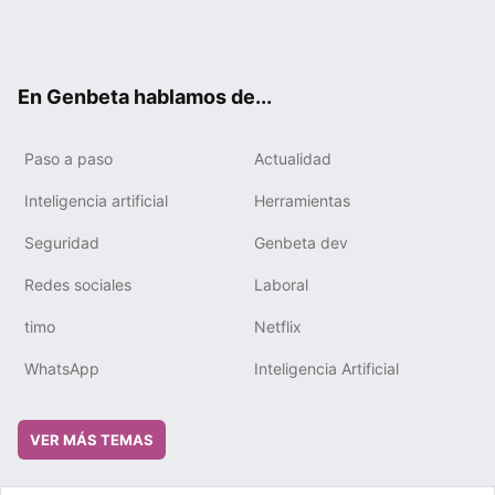
Twit
Fac
You
Tele
RSS
Flip
Link
ter
ebo
tub
gra
boa
edIn
ok
e
m
rd
En Genbeta hablamos de...
Paso a paso
Actualidad
Inteligencia artificial
Herramientas
Seguridad
Genbeta dev
Redes sociales
Laboral
timo
Netflix
WhatsApp
Inteligencia Artificial
VER MÁS TEMAS