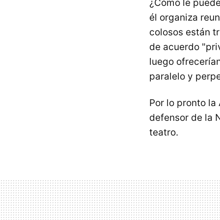
¿Cómo le puede
él organiza reu
colosos están tr
de acuerdo "pri
luego ofrecería
paralelo y perp
Por lo pronto l
defensor de la 
teatro.