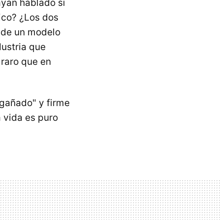
yan hablado si
lico? ¿Los dos
s de un modelo
dustria que
 raro que en
ngañado" y firme
a vida es puro