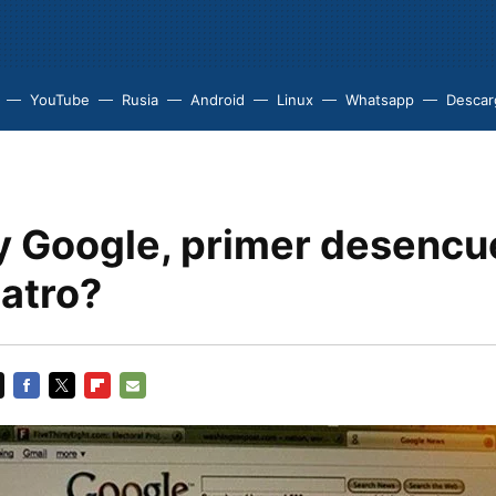
YouTube
Rusia
Android
Linux
Whatsapp
Descarg
 Google, primer desencu
eatro?
FACEBOOK
TWITTER
FLIPBOARD
E-
MAIL