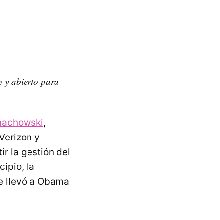
e y abierto para
nachowski
,
 Verizon y
r la gestión del
cipio, la
 llevó a Obama