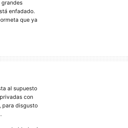
s grandes
stá enfadado.
 tormeta que ya
sta al supuesto
 privadas con
, para disgusto
.