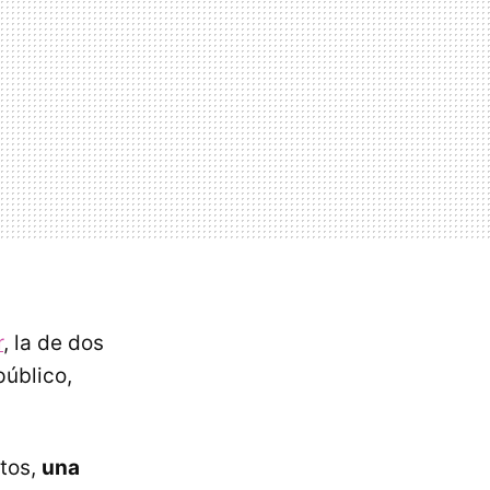
r
, la de dos
público,
itos,
una