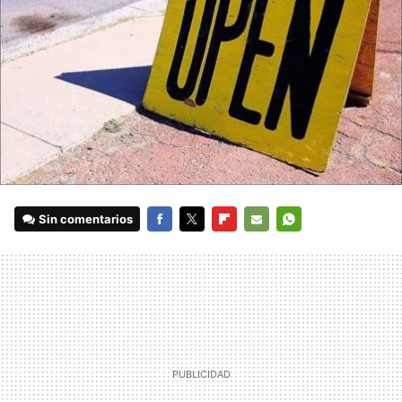
Sin comentarios
FACEBOOK
TWITTER
FLIPBOARD
E-
WHATSAPP
MAIL