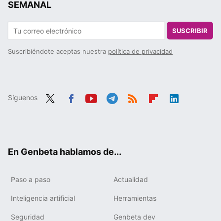
SEMANAL
SUSCRIBIR
Suscribiéndote aceptas nuestra
política de privacidad
Síguenos
Twit
Fac
You
Tele
RSS
Flip
Link
ter
ebo
tub
gra
boa
edIn
ok
e
m
rd
En Genbeta hablamos de...
Paso a paso
Actualidad
Inteligencia artificial
Herramientas
Seguridad
Genbeta dev