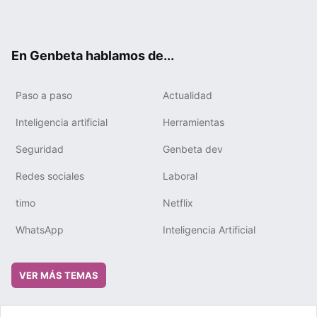
ter
ebo
tub
gra
boa
edIn
ok
e
m
rd
En Genbeta hablamos de...
Paso a paso
Actualidad
Inteligencia artificial
Herramientas
Seguridad
Genbeta dev
Redes sociales
Laboral
timo
Netflix
WhatsApp
Inteligencia Artificial
VER MÁS TEMAS