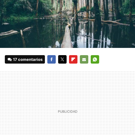
17 comentarios
FACEBOOK
TWITTER
FLIPBOARD
E-
WHATSAPP
MAIL