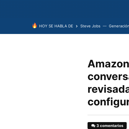
HOY SE HABLA DE
Steve Jobs
Generación
Amazon 
convers
revisad
configur
3 comentarios