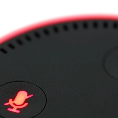
FACEBOOK
TWITTER
FLIPBOARD
E-
MAIL