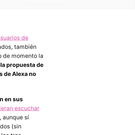
usuarios de
ados, también
do de momento la
 la propuesta de
es de Alexa no
an en sus
ieran escuchar
, aunque sí
dos (sin