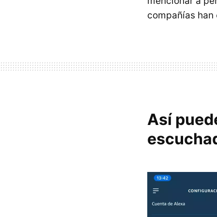
mencionar a pers
compañías han 
Así pued
escuchad