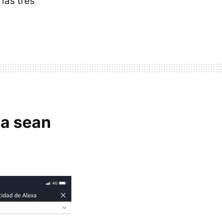
las tres
ca sean