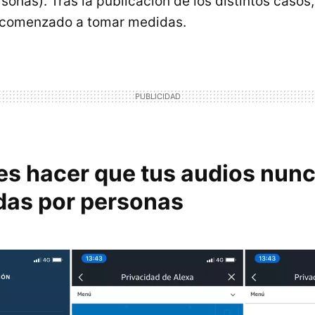
onas). Tras la publicación de los distintos casos, 
comenzado a tomar medidas.
es hacer que tus audios nun
as por personas