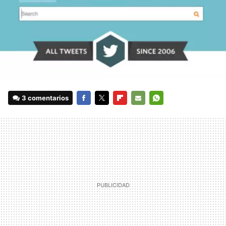
3 comentarios
FACEBOOK
TWITTER
FLIPBOARD
E-
WHATSAPP
MAIL