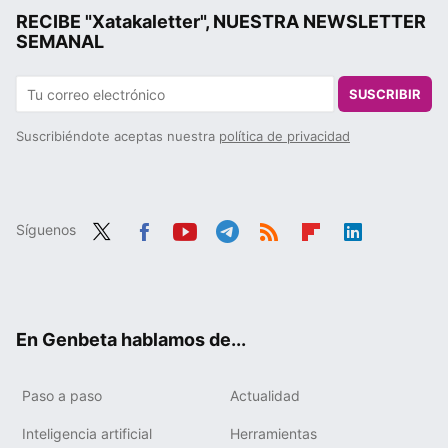
RECIBE "Xatakaletter", NUESTRA NEWSLETTER
SEMANAL
SUSCRIBIR
Suscribiéndote aceptas nuestra
política de privacidad
Síguenos
Twit
Fac
You
Tele
RSS
Flip
Link
ter
ebo
tub
gra
boa
edIn
ok
e
m
rd
En Genbeta hablamos de...
Paso a paso
Actualidad
Inteligencia artificial
Herramientas