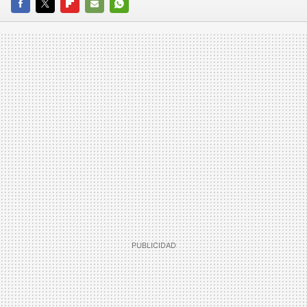
FACEBOOK
TWITTER
FLIPBOARD
E-
WHATSAPP
MAIL